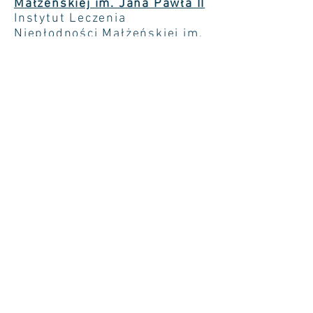
Małżeńskiej im. Jana Pawła II
Instytut Leczenia
Niepłodności Małżeńskiej im.
Jana Pawła II “Nie potrzebują
lekarza zdrowi, lecz ci, którzy
się źle mają” ( Łk 5,31 ) i dla
nich ma powstać Instytut,
miejsce diagnostyki, leczenia,
oraz kształcenia w
NaProTechnology, dla lekarzy
oraz innych pracowników
lecznictwa, instruktorów
Modelu Creighton’a, a także
dla dalszych badań nad
przyczynami i sposobami
leczenia niepłodności.
Model Creightona
Polska strona poświęcona
Modelowi Creightona